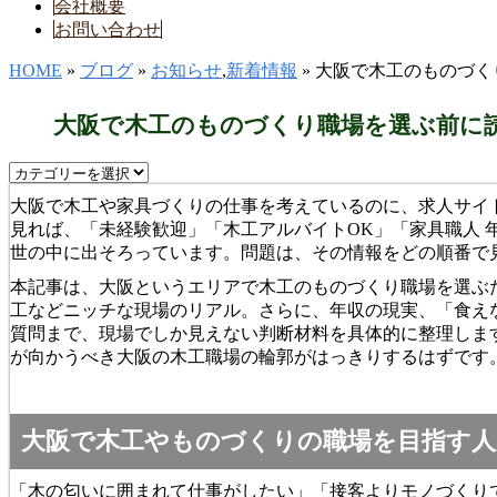
会社概要
お問い合わせ
HOME
»
ブログ
»
お知らせ
,
新着情報
» 大阪で木工のものづ
大阪で木工のものづくり職場を選ぶ前に
大阪で木工や家具づくりの仕事を考えているのに、求人サイ
見れば、「未経験歓迎」「木工アルバイトOK」「家具職人 
世の中に出そろっています。問題は、その情報をどの順番で
本記事は、大阪というエリアで木工のものづくり職場を選ぶ
工などニッチな現場のリアル。さらに、年収の現実、「食え
質問まで、現場でしか見えない判断材料を具体的に整理しま
が向かうべき大阪の木工職場の輪郭がはっきりするはずです
大阪で木工やものづくりの職場を目指す人
「木の匂いに囲まれて仕事がしたい」「接客よりモノづくり