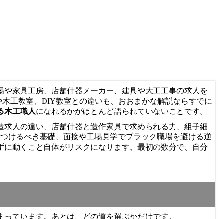
場や家具工房、店舗什器メーカー、建具や大工工事の求人を
木工教室、DIY教室との違いも、おおまかな解説ならすでに
る木工職人
になれるかがほとんど語られていないことです。
造求人の違い、店舗什器と造作家具で求められる力、組子細
につけるべき基礎、面接や工場見学でブラック職場を避ける逆
ずに動くこと自体がリスクになります。最初の数分で、自分
まっています。あとは、どの道を選ぶかだけです。