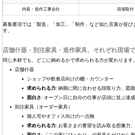
内装・造作工事会社
現場取付
募集要項では「製造」「加工」「制作」など似た言葉が並び
す。
店舗什器・別注家具・造作家具、それぞれ現場
同じ木材でも、どこに納めるかで求められる力が変わります
店舗什器
ショップや飲食店向けの棚・カウンター
求められる力
: 納期に間に合わせる段取り力、図
面白さ
: オープン日に自分の仕事が店頭に並ぶ達
別注家具（オーダー家具）
個人宅やオフィス向けの一点物
求められる力
: お客さまの要望を読み取る想像力
面白さ
: 「この家にぴったり」の家具をゼロから