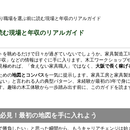
くり職場を選ぶ前に読む現場と年収のリアルガイド
読む現場と年収のリアルガイド
トを眺めるだけで日々が過ぎていないでしょうか。家具製造工
年収」などの情報はすぐに手に入ります。木工ワークショップや
見極めれば、「食えない家具職人」ではなく、
大阪で長く稼げ
ための
地図とコンパス
を一気に提示します。家具工房と家具製
ない」と言われる人の典型パターン、未経験が最初の3年で身
す。趣味の木工体験から一歩踏み出す前に、このガイドを読ま
。
必見！最初の地図を手に入れよう
で勝負したい」と思った瞬間から、もうキャリアチェンジは始