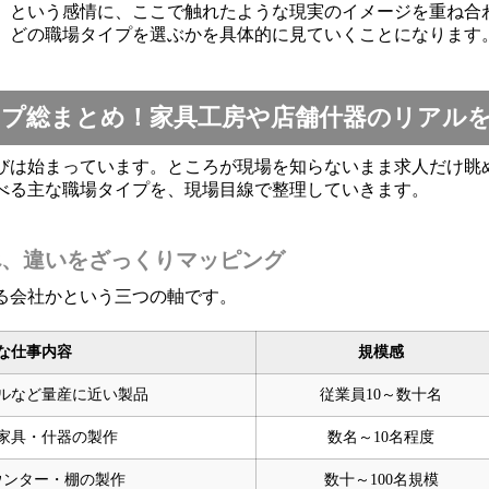
」という感情に、ここで触れたような現実のイメージを重ね合わ
、どの職場タイプを選ぶかを具体的に見ていくことになります
プ総まとめ！家具工房や店舗什器のリアル
びは始まっています。ところが現場を知らないまま求人だけ眺
べる主な職場タイプを、現場目線で整理していきます。
べ、違いをざっくりマッピング
る会社かという三つの軸です。
な仕事内容
規模感
ルなど量産に近い製品
従業員10～数十名
家具・什器の製作
数名～10名程度
ウンター・棚の製作
数十～100名規模