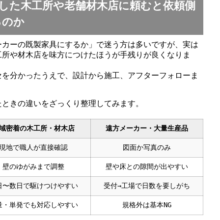
した木工所や老舗材木店に頼むと依頼側
るのか
ーカーの既製家具にするか」で迷う方は多いですが、実は
工所や材木店を味方につけたほうが手残りが良くなりま
セを分かったうえで、設計から施工、アフターフォローま
たときの違いをざっくり整理してみます。
域密着の木工所・材木店
遠方メーカー・大量生産品
現地で職人が直接確認
図面か写真のみ
壁のゆがみまで調整
壁や床との隙間が出やすい
日〜数日で駆けつけやすい
受付→工場で日数を要しがち
量・単発でも対応しやすい
規格外は基本NG