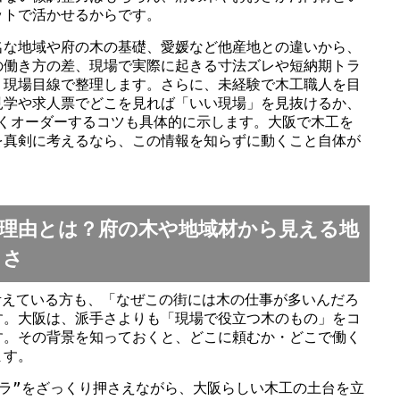
ットで活かせるからです。
名な地域や府の木の基礎、愛媛など他産地との違いから、
の働き方の差、現場で実際に起きる寸法ズレや短納期トラ
、現場目線で整理します。さらに、未経験で木工職人を目
見学や求人票でどこを見れば「いい現場」を見抜けるか、
なくオーダーするコツも具体的に示します。大阪で木工を
を真剣に考えるなら、この情報を知らずに動くこと自体が
理由とは？府の木や地域材から見える地
ろさ
考えている方も、「なぜこの街には木の仕事が多いんだろ
す。大阪は、派手さよりも「現場で役立つ木のもの」をコ
す。その背景を知っておくと、どこに頼むか・どこで働く
ます。
ラ”をざっくり押さえながら、大阪らしい木工の土台を立