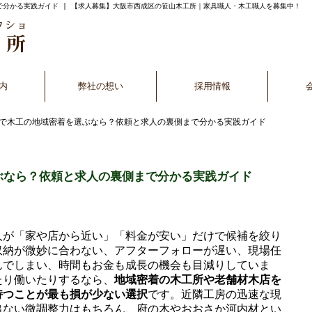
分かる実践ガイド | 【求人募集】大阪市西成区の笹山木工所｜家具職人・木工職人を募集中！
内
弊社の想い
採用情報
阪で木工の地域密着を選ぶなら？依頼と求人の裏側まで分かる実践ガイド
ぶなら？依頼と求人の裏側まで分かる実践ガイド
人が「家や店から近い」「料金が安い」だけで候補を絞り
収納が微妙に合わない、アフターフォローが遅い、現場任
んでしまい、時間もお金も成長の機会も目減りしていま
たり働いたりするなら、
地域密着の木工所や老舗材木店を
持つことが最も損が少ない選択
です。近隣工房の迅速な現
出ない微調整力はもちろん、府の木やおおさか河内材とい