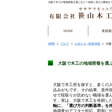
大阪で木工の地域密着を選ぶなら？依頼と求人の裏側まで
HOME
業務案
HOME
»
ブログ
»
お知らせ
,
新着情報
» 大
大阪で木工の地域密着を選
大阪で木工所を探すと、多くの
込みがちです。その結果、造作
せで段取りが読めない職場を選
す。実は、大阪で木工を依頼し
軸に、「選び方の判断基準」を
地調査やアフター対応、図面に