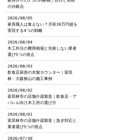
家具作りの5つの判断軸｜自作と依頼
の分岐点
2026/08/05
家具職人は食えない？月収30万円超を
実現する4つの戦略
2026/08/04
木工外注の費用相場と失敗しない業者
選び5つの視点
2026/08/03
飲食店厨房の木製カウンター｜富田
林・大阪狭山の施工事例
2026/08/02
富田林市の店舗什器製造｜飲食店・ア
パレル向け木工所の選び方
2026/08/01
富田林市の店舗什器製造｜急ぎ対応と
業者選び5つの視点
2026/07/30