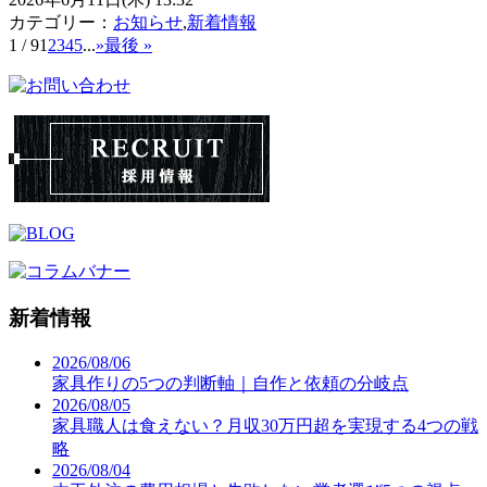
カテゴリー：
お知らせ
,
新着情報
1 / 9
1
2
3
4
5
...
»
最後 »
新着情報
2026/08/06
家具作りの5つの判断軸｜自作と依頼の分岐点
2026/08/05
家具職人は食えない？月収30万円超を実現する4つの戦
略
2026/08/04