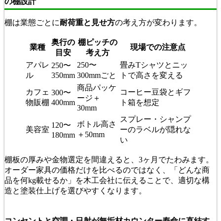
の棚設計
棚は業態ごとに
耐荷重と見せ方
の考え方が変わります。
奥行の
棚ピッチの
業種
現場での注意点
目安
考え方
アパレ
250〜
畳みTシャツとニッ
250〜
ル
350mm
300mmごと
トで高さを変える
商品パッケ
カフェ
コーヒー豆袋とギフ
300〜
ージ＋
物販棚
400mm
ト箱を想定
30mm
スプレー・シャンプ
ボトル高さ
120〜
美容室
ーのラベルが隠れな
＋50mm
180mm
い
棚板の厚みや金物選定を間違えると、3ヶ月でたわみます。
オーダー家具の価格だけを比べるのではなく、「どんな商
品を何kg載せるか」を木工会社に伝えることで、適切な構
造と塗装仕上げを選びやすくなります。
コンセントと空調・日射が無垢材カウンター寿命に直結す