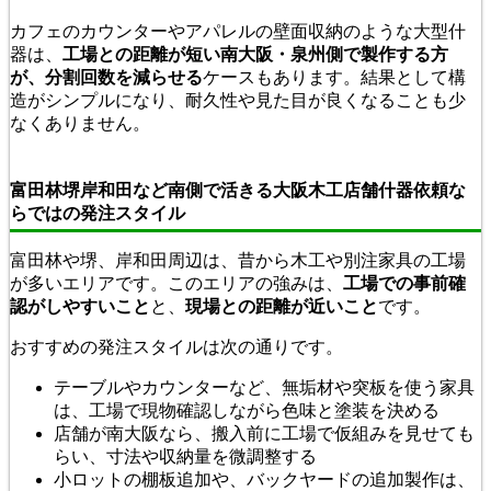
カフェのカウンターやアパレルの壁面収納のような大型什
器は、
工場との距離が短い南大阪・泉州側で製作する方
が、分割回数を減らせる
ケースもあります。結果として構
造がシンプルになり、耐久性や見た目が良くなることも少
なくありません。
富田林堺岸和田など南側で活きる大阪木工店舗什器依頼な
らではの発注スタイル
富田林や堺、岸和田周辺は、昔から木工や別注家具の工場
が多いエリアです。このエリアの強みは、
工場での事前確
認がしやすいこと
と、
現場との距離が近いこと
です。
おすすめの発注スタイルは次の通りです。
テーブルやカウンターなど、無垢材や突板を使う家具
は、工場で現物確認しながら色味と塗装を決める
店舗が南大阪なら、搬入前に工場で仮組みを見せても
らい、寸法や収納量を微調整する
小ロットの棚板追加や、バックヤードの追加製作は、