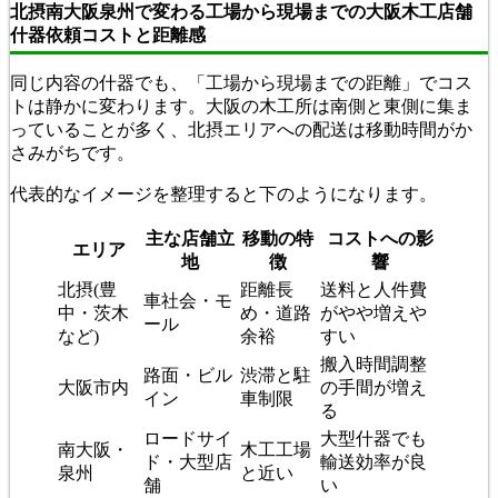
北摂南大阪泉州で変わる工場から現場までの大阪木工店舗
什器依頼コストと距離感
同じ内容の什器でも、「工場から現場までの距離」でコス
トは静かに変わります。大阪の木工所は南側と東側に集ま
っていることが多く、北摂エリアへの配送は移動時間がか
さみがちです。
代表的なイメージを整理すると下のようになります。
主な店舗立
移動の特
コストへの影
エリア
地
徴
響
北摂(豊
距離長
送料と人件費
車社会・モ
中・茨木
め・道路
がやや増えや
ール
など)
余裕
すい
搬入時間調整
路面・ビル
渋滞と駐
大阪市内
の手間が増え
イン
車制限
る
ロードサイ
大型什器でも
南大阪・
木工工場
ド・大型店
輸送効率が良
泉州
と近い
舗
い