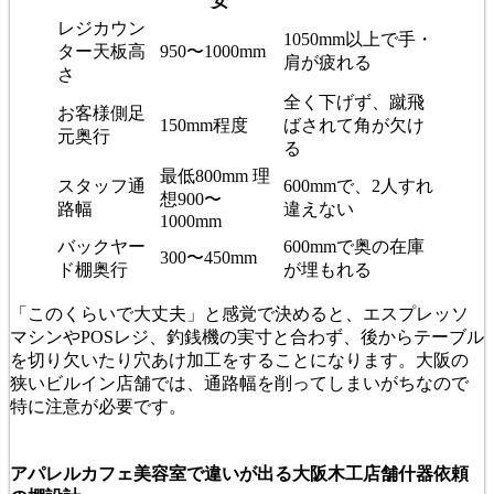
安
レジカウン
1050mm以上で手・
ター天板高
950〜1000mm
肩が疲れる
さ
全く下げず、蹴飛
お客様側足
150mm程度
ばされて角が欠け
元奥行
る
最低800mm 理
スタッフ通
600mmで、2人すれ
想900〜
路幅
違えない
1000mm
バックヤー
600mmで奥の在庫
300〜450mm
ド棚奥行
が埋もれる
「このくらいで大丈夫」と感覚で決めると、エスプレッソ
マシンやPOSレジ、釣銭機の実寸と合わず、後からテーブル
を切り欠いたり穴あけ加工をすることになります。大阪の
狭いビルイン店舗では、通路幅を削ってしまいがちなので
特に注意が必要です。
アパレルカフェ美容室で違いが出る大阪木工店舗什器依頼