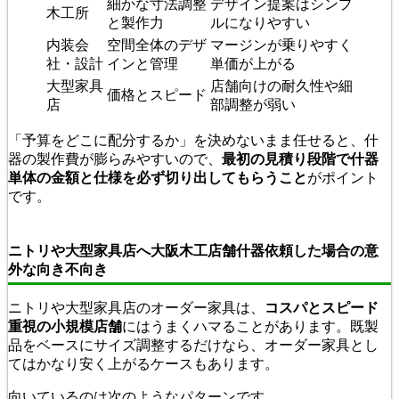
細かな寸法調整
デザイン提案はシンプ
木工所
と製作力
ルになりやすい
内装会
空間全体のデザ
マージンが乗りやすく
社・設計
インと管理
単価が上がる
大型家具
店舗向けの耐久性や細
価格とスピード
店
部調整が弱い
「予算をどこに配分するか」を決めないまま任せると、什
器の製作費が膨らみやすいので、
最初の見積り段階で什器
単体の金額と仕様を必ず切り出してもらうこと
がポイント
です。
ニトリや大型家具店へ大阪木工店舗什器依頼した場合の意
外な向き不向き
ニトリや大型家具店のオーダー家具は、
コスパとスピード
重視の小規模店舗
にはうまくハマることがあります。既製
品をベースにサイズ調整するだけなら、オーダー家具とし
てはかなり安く上がるケースもあります。
向いているのは次のようなパターンです。