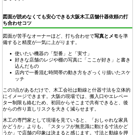
図面が読めなくても安心できる大阪木工店舗什器依頼の打
ち合わせコツ
図面が苦手なオーナーほど、打ち合わせで
写真とメモ
を準
備すると精度が一気に上がります。
使いたい機器の「型番」と「実寸」
好きな店舗のレジや棚の写真に「ここが好き」と書き
込んだもの
店内で一番混む時間帯の動き方をざっくり描いたスケ
ッチ
この3点があるだけで、木工会社は動線と什器寸法を立体的
にイメージできます。大阪の現場では、搬入口やエレベー
ター制限も絡むため、初回からそこまで共有できると、後
からの作り直しリスクを大きく減らせます。
木工の専門家として現場を見ていると、「おしゃれな家具
かどうか」よりも、「スタッフが無意識に動ける寸法かど
うか」で店舗の印象は決まると感じます。寸法と動線を押