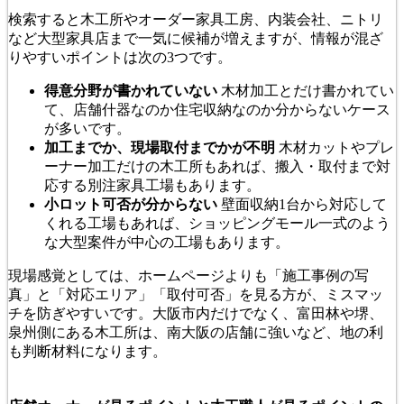
検索すると木工所やオーダー家具工房、内装会社、ニトリ
など大型家具店まで一気に候補が増えますが、情報が混ざ
りやすいポイントは次の3つです。
得意分野が書かれていない
木材加工とだけ書かれてい
て、店舗什器なのか住宅収納なのか分からないケース
が多いです。
加工までか、現場取付までかが不明
木材カットやプレ
ーナー加工だけの木工所もあれば、搬入・取付まで対
応する別注家具工場もあります。
小ロット可否が分からない
壁面収納1台から対応して
くれる工場もあれば、ショッピングモール一式のよう
な大型案件が中心の工場もあります。
現場感覚としては、ホームページよりも「施工事例の写
真」と「対応エリア」「取付可否」を見る方が、ミスマッ
チを防ぎやすいです。大阪市内だけでなく、富田林や堺、
泉州側にある木工所は、南大阪の店舗に強いなど、地の利
も判断材料になります。