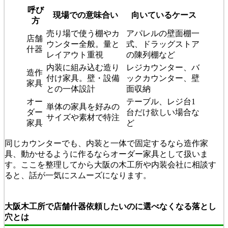
呼び
現場での意味合い
向いているケース
方
売り場で使う棚やカ
アパレルの壁面棚一
店舗
ウンター全般。量と
式、ドラッグストア
什器
レイアウト重視
の陳列棚など
内装に組み込む造り
レジカウンター、バ
造作
付け家具。壁・設備
ックカウンター、壁
家具
との一体設計
面収納
オー
テーブル、レジ台1
単体の家具を好みの
ダー
台だけ欲しい場合な
サイズや素材で特注
家具
ど
同じカウンターでも、内装と一体で固定するなら造作家
具、動かせるように作るならオーダー家具として扱いま
す。ここを整理してから大阪の木工所や内装会社に相談す
ると、話が一気にスムーズになります。
大阪木工所で店舗什器依頼したいのに選べなくなる落とし
穴とは