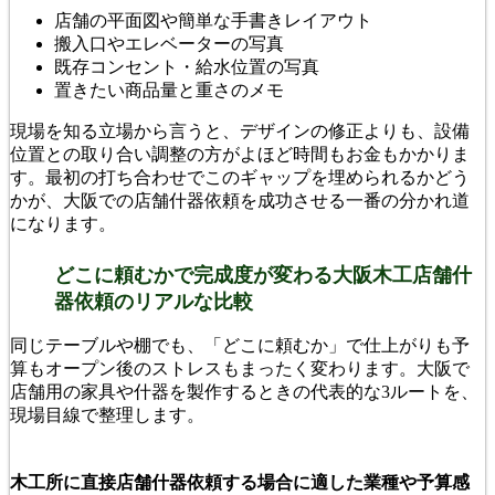
店舗の平面図や簡単な手書きレイアウト
搬入口やエレベーターの写真
既存コンセント・給水位置の写真
置きたい商品量と重さのメモ
現場を知る立場から言うと、デザインの修正よりも、設備
位置との取り合い調整の方がよほど時間もお金もかかりま
す。最初の打ち合わせでこのギャップを埋められるかどう
かが、大阪での店舗什器依頼を成功させる一番の分かれ道
になります。
どこに頼むかで完成度が変わる大阪木工店舗什
器依頼のリアルな比較
同じテーブルや棚でも、「どこに頼むか」で仕上がりも予
算もオープン後のストレスもまったく変わります。大阪で
店舗用の家具や什器を製作するときの代表的な3ルートを、
現場目線で整理します。
木工所に直接店舗什器依頼する場合に適した業種や予算感