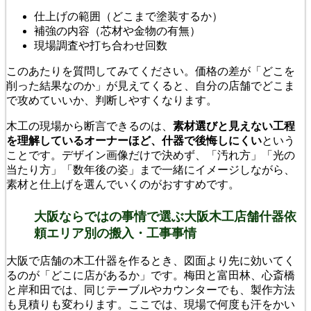
仕上げの範囲（どこまで塗装するか）
補強の内容（芯材や金物の有無）
現場調査や打ち合わせ回数
このあたりを質問してみてください。価格の差が「どこを
削った結果なのか」が見えてくると、自分の店舗でどこま
で攻めていいか、判断しやすくなります。
木工の現場から断言できるのは、
素材選びと見えない工程
を理解しているオーナーほど、什器で後悔しにくい
という
ことです。デザイン画像だけで決めず、「汚れ方」「光の
当たり方」「数年後の姿」まで一緒にイメージしながら、
素材と仕上げを選んでいくのがおすすめです。
大阪ならではの事情で選ぶ大阪木工店舗什器依
頼エリア別の搬入・工事事情
大阪で店舗の木工什器を作るとき、図面より先に効いてく
るのが「どこに店があるか」です。梅田と富田林、心斎橋
と岸和田では、同じテーブルやカウンターでも、製作方法
も見積りも変わります。ここでは、現場で何度も汗をかい