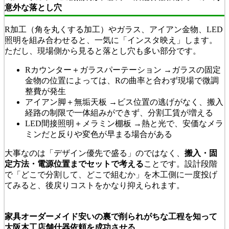
意外な落とし穴
R加工（角を丸くする加工）やガラス、アイアン金物、LED
照明を組み合わせると、一気に「インスタ映え」します。
ただし、現場側から見ると落とし穴も多い部分です。
Rカウンター＋ガラスパーテーション →ガラスの固定
金物の位置によっては、Rの曲率と合わず現場で微調
整費が発生
アイアン脚＋無垢天板 →ビス位置の逃げがなく、搬入
経路の制限で一体組みができず、分割工賃が増える
LED間接照明＋メラミン棚板 →熱と光で、安価なメラ
ミンだと反りや変色が早まる場合がある
大事なのは「デザイン優先で盛る」のではなく、
搬入・固
定方法・電源位置までセットで考える
ことです。設計段階
で「どこで分割して、どこで組むか」を木工側に一度投げ
てみると、後戻りコストをかなり抑えられます。
家具オーダーメイド安いの裏で削られがちな工程を知って
大阪木工店舗什器依頼を成功させる