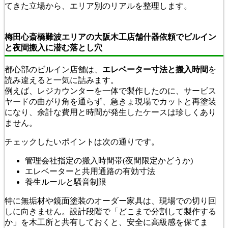
てきた立場から、エリア別のリアルを整理します。
梅田心斎橋難波エリアの大阪木工店舗什器依頼でビルイン
と夜間搬入に潜む落とし穴
都心部のビルイン店舗は、
エレベーター寸法と搬入時間
を
読み違えると一気に詰みます。
例えば、レジカウンターを一体で製作したのに、サービス
ヤードの曲がり角を通らず、急きょ現場でカットと再塗装
になり、余計な費用と時間が発生したケースは珍しくあり
ません。
チェックしたいポイントは次の通りです。
管理会社指定の搬入時間帯(夜間限定かどうか)
エレベーターと共用通路の有効寸法
養生ルールと騒音制限
特に無垢材や鏡面塗装のオーダー家具は、現場での切り回
しに向きません。設計段階で「どこまで分割して製作する
か」を木工所と共有しておくと、安全に高級感を保てま