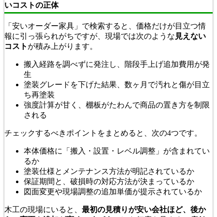
いコストの正体
「安いオーダー家具」で検索すると、価格だけが目立つ情
報に引っ張られがちですが、現場では次のような
見えない
コスト
が積み上がります。
搬入経路を調べずに発注し、階段手上げ追加費用が発
生
塗装グレードを下げた結果、数ヶ月で汚れと傷が目立
ち再塗装
強度計算が甘く、棚板がたわんで商品の置き方を制限
される
チェックするべきポイントをまとめると、次の4つです。
本体価格に「搬入・設置・レベル調整」が含まれてい
るか
塗装仕様とメンテナンス方法が明記されているか
保証期間と、破損時の対応方法が決まっているか
図面変更や現場調整の追加単価が提示されているか
木工の現場にいると、
最初の見積りが安い会社ほど、後か