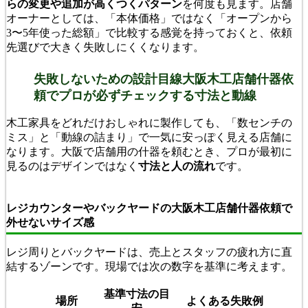
らの変更や追加が高くつくパターン
を何度も見ます。店舗
オーナーとしては、「本体価格」ではなく「オープンから
3〜5年使った総額」で比較する感覚を持っておくと、依頼
先選びで大きく失敗しにくくなります。
失敗しないための設計目線大阪木工店舗什器依
頼でプロが必ずチェックする寸法と動線
木工家具をどれだけおしゃれに製作しても、「数センチの
ミス」と「動線の詰まり」で一気に安っぽく見える店舗に
なります。大阪で店舗用の什器を頼むとき、プロが最初に
見るのはデザインではなく
寸法と人の流れ
です。
レジカウンターやバックヤードの大阪木工店舗什器依頼で
外せないサイズ感
レジ周りとバックヤードは、売上とスタッフの疲れ方に直
結するゾーンです。現場では次の数字を基準に考えます。
基準寸法の目
場所
よくある失敗例