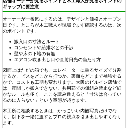
店舗オーナーが見るポイントと木工職人が見るポイントの
ギャップに要注意
オーナーが一番気にするのは、デザインと価格とオープン
日です。ところが木工職人が現場でまず確認するのは、次
のポイントです。
搬入口の寸法とルート
コンセントや給排水との干渉
壁や床の下地の有無
エアコン吹き出し口や直射日光の当たり方
図面上はただの箱でも、エレベーターに乗るサイズで分割
するか、ビスをどこから打つか、裏面をどこまで補強する
かで、コストも工期も変わります。大阪のビルイン店舗で
は、夜間しか搬入できない、共用部での仮組み禁止など細
かなルールも多く、ここを読み違えると「寸法は合ってい
るのに入らない」という事態が起きます。
木工所に相談するときは、かっこいい内観写真だけでな
く、以下を一緒に渡すとプロの視点を引き出しやすくなり
ます。