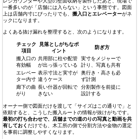
レジカウンターや大型の壁面収納を製作したあと、現場で
一番多いのが「店舗には入らない」という事態です。図面
上は店舗内寸にぴったりでも、
搬入口とエレベーター
がネ
ックになります。
よくある抜け漏れを整理すると、次のようになります。
チェック
見落としがちなポ
防ぎ方
項目
イント
搬入口の
共用部に柱や配管
実寸をメジャーで
有効幅
が出っ張っている
計り、写真も共有
エレベー
表示寸法と実寸が
奥行き・高さも必
ター内寸
違うケース
ず計測
廊下の曲
長い什器が回転で
分割製作を前提に
がり
きない
設計する
オーナー側で図面だけを渡して「サイズはこの通りで」と
依頼すると、こうした搬入ルートの情報が抜けがちです。
最初の打ち合わせで、店舗までの道のりの写真と動画を共
有しておく
だけでも、木工所の側で分割方法や金物の選定
を事前に調整しやすくなります。