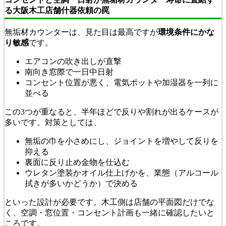
る大阪木工店舗什器依頼の罠
無垢材カウンターは、見た目は最高ですが
環境条件にかな
り敏感
です。
エアコンの吹き出しが直撃
南向き窓際で一日中日射
コンセント位置が悪く、電気ポットや加湿器を一列に
並べる
この3つが重なると、半年ほどで反りや割れが出るケースが
多いです。対策としては、
無垢の巾を小さめにし、ジョイントを増やして反りを
抑える
裏面に反り止め金物を仕込む
ウレタン塗装かオイル仕上げかを、業態（アルコール
拭きが多いかどうか）で決める
といった設計が必要です。木工側は店舗の平面図だけでな
く、空調・窓位置・コンセント計画も一緒に確認したいと
ころです。