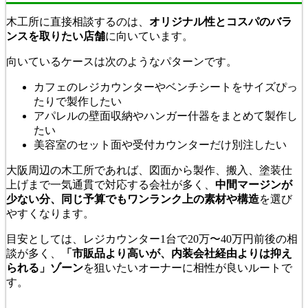
木工所に直接相談するのは、
オリジナル性とコスパのバラ
ンスを取りたい店舗
に向いています。
向いているケースは次のようなパターンです。
カフェのレジカウンターやベンチシートをサイズぴっ
たりで製作したい
アパレルの壁面収納やハンガー什器をまとめて製作し
たい
美容室のセット面や受付カウンターだけ別注したい
大阪周辺の木工所であれば、図面から製作、搬入、塗装仕
上げまで一気通貫で対応する会社が多く、
中間マージンが
少ない分、同じ予算でもワンランク上の素材や構造
を選び
やすくなります。
目安としては、レジカウンター1台で20万〜40万円前後の相
談が多く、
「市販品より高いが、内装会社経由よりは抑え
られる」ゾーン
を狙いたいオーナーに相性が良いルートで
す。