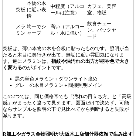
本物の木
中程度（アルコ
カフェ、美容
突板
に近い表
ールは注意）
室、物販
情
飲食チェー
メラ
均一でシ
高い（アルコー
ン、バックヤ
ミン
ャープ
ル・水に強い）
ード
突板は、薄い本物の木を合板に貼ったものです。照明が当
たると木目に奥行きが出て、無垢に近い雰囲気になりま
す。逆にメラミンは、
指紋や油汚れの出方が柄や色で大き
く変わる
のがポイントです。
黒の単色メラミン＋ダウンライト強め
グレーの木目メラミン＋間接照明メイン
この2つでは、同じ価格帯でも「汚れの目立ち方」と「高級
感」がまったく違って見えます。図面だけで決めず、可能
ならサンプルを照明の下で見比べてから判断すると失敗が
減ります。
R加工やガラス金物照明が大阪木工店舗什器依頼で生み出す