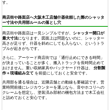
す。
商店街や路面店へ大阪木工店舗什器依頼した際のシャッタ
ー寸法や共用部ルールの落とし穴
商店街や路面店は一見シンプルですが、
シャッター開口が
最大寸法
になります。図面上は問題ないのに、シャッター
高さが足りず、什器を斜めにしても入らない、というトラ
ブルが起きがちです。
さらに、アーケード商店街では「通行止めにできる時間」
が決まっていることが多く、搬入トラックを長時間止めて
おけません。重い収納家具やバックヤード什器は、
分割製
作＋現場組み立て
を前提にしておくと安全です。
共用部を通る場合は、近隣店舗との動線も要確認です。営
業時間前後にレジカウンターを運ぶなら、音やホコリへの
クレームを想定し、塗装済み部材の梱包方法まで木工会社
と詰めておくと安心です。