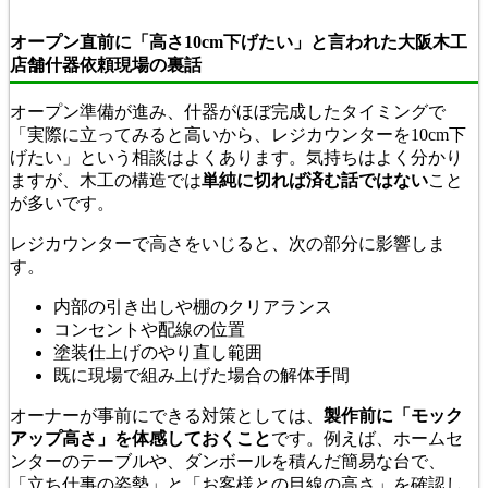
オープン直前に「高さ10cm下げたい」と言われた大阪木工
店舗什器依頼現場の裏話
オープン準備が進み、什器がほぼ完成したタイミングで
「実際に立ってみると高いから、レジカウンターを10cm下
げたい」という相談はよくあります。気持ちはよく分かり
ますが、木工の構造では
単純に切れば済む話ではない
こと
が多いです。
レジカウンターで高さをいじると、次の部分に影響しま
す。
内部の引き出しや棚のクリアランス
コンセントや配線の位置
塗装仕上げのやり直し範囲
既に現場で組み上げた場合の解体手間
オーナーが事前にできる対策としては、
製作前に「モック
アップ高さ」を体感しておくこと
です。例えば、ホームセ
ンターのテーブルや、ダンボールを積んだ簡易な台で、
「立ち仕事の姿勢」と「お客様との目線の高さ」を確認し