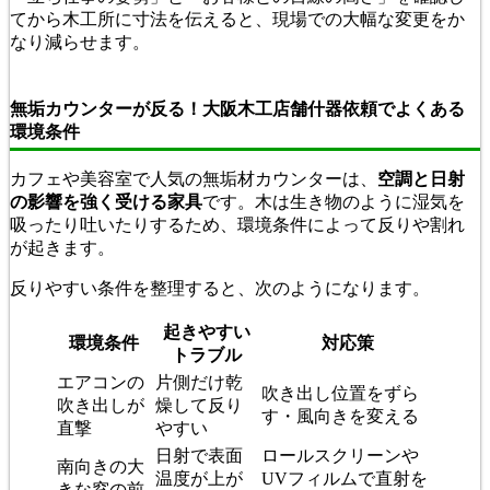
てから木工所に寸法を伝えると、現場での大幅な変更をか
なり減らせます。
無垢カウンターが反る！大阪木工店舗什器依頼でよくある
環境条件
カフェや美容室で人気の無垢材カウンターは、
空調と日射
の影響を強く受ける家具
です。木は生き物のように湿気を
吸ったり吐いたりするため、環境条件によって反りや割れ
が起きます。
反りやすい条件を整理すると、次のようになります。
起きやすい
環境条件
対応策
トラブル
エアコンの
片側だけ乾
吹き出し位置をずら
吹き出しが
燥して反り
す・風向きを変える
直撃
やすい
日射で表面
ロールスクリーンや
南向きの大
温度が上が
UVフィルムで直射を
きな窓の前