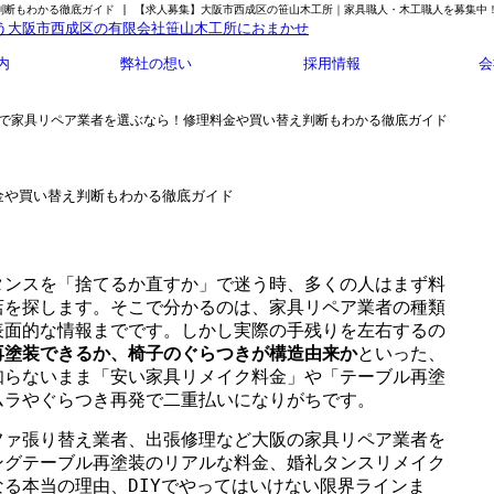
断もわかる徹底ガイド | 【求人募集】大阪市西成区の笹山木工所｜家具職人・木工職人を募集中
内
弊社の想い
採用情報
会
阪で家具リペア業者を選ぶなら！修理料金や買い替え判断もわかる徹底ガイド
金や買い替え判断もわかる徹底ガイド
タンスを「捨てるか直すか」で迷う時、多くの人はまず料
店を探します。そこで分かるのは、家具リペア業者の種類
表面的な情報までです。しかし実際の手残りを左右するの
再塗装できるか、椅子のぐらつきが構造由来か
といった、
知らないまま「安い家具リメイク料金」や「テーブル再塗
ムラやぐらつき再発で二重払いになりがちです。
ファ張り替え業者、出張修理など大阪の家具リペア業者を
ングテーブル再塗装のリアルな料金、婚礼タンスリメイク
る本当の理由、DIYでやってはいけない限界ラインま