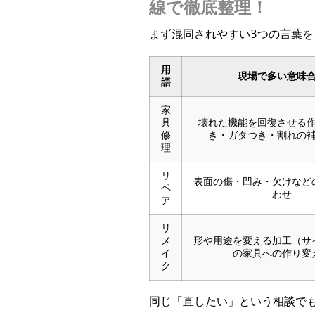
線で徹底整理！
まず混同されやすい3つの言葉
用
現場で多い意味
語
家
具
壊れた機能を回復させる
修
き・ガタつき・割れの
理
リ
表面の傷・凹み・欠けなど
ペ
わせ
ア
リ
メ
形や用途を変える加工（サ
イ
の家具への作り変
ク
同じ「直したい」という相談で