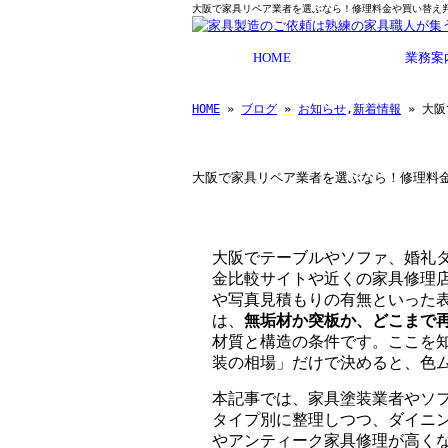
大阪で家具リペア業者を選ぶなら！修理料金や買い替え判
HOME
業務案
HOME
»
ブログ
»
お知らせ
,
新着情報
» 大
大阪で家具リペア業者を選ぶなら！修理料
大阪でテーブルやソファ、婚礼
金比較サイトや近くの家具修理
や写真見積もりの有無といった
は、
無垢材か突板か、どこまで
材質と構造の条件です。ここを
装の相場」だけで決めると、色
本記事では、家具塗装業者やソ
タイプ別に整理しつつ、ダイニ
やアンティーク家具修理が高くな