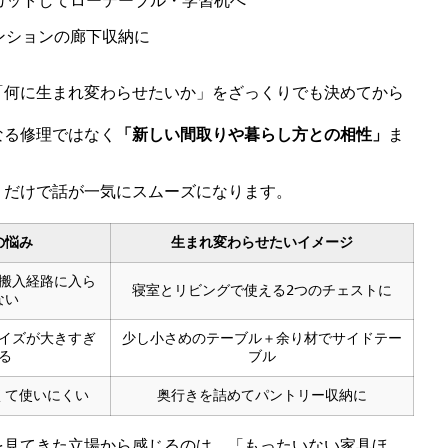
カットしてローテーブル・学習机へ
ンションの廊下収納に
「何に生まれ変わらせたいか」をざっくりでも決めてから
なる修理ではなく
「新しい間取りや暮らし方との相性」
ま
くだけで話が一気にスムーズになります。
の悩み
生まれ変わらせたいイメージ
搬入経路に入ら
寝室とリビングで使える2つのチェストに
ない
イズが大きすぎ
少し小さめのテーブル＋余り材でサイドテー
る
ブル
くて使いにくい
奥行きを詰めてパントリー収納に
を見てきた立場から感じるのは、「もったいない家具ほ