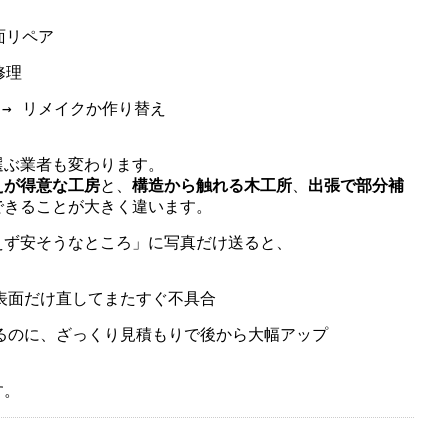
面リペア
修理
→ リメイクか作り替え
選ぶ業者も変わります。
えが得意な工房
と、
構造から触れる木工所
、
出張で部分補
できることが大きく違います。
えず安そうなところ」に写真だけ送ると、
表面だけ直してまたすぐ不具合
るのに、ざっくり見積もりで後から大幅アップ
す。