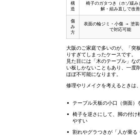
構
椅子のガタつき（ホゾ緩み）
造
解・組み直しで改善
傷
表面の輪ジミ・小傷 → 塗
み
で対応可能
方
大阪のご家庭で多いのが、「突板
りすぎてしまったケースです。
見た目には「木のテーブル」なの
い板しかないこともあり、一度
ほぼ不可能になります。
修理やリメイクを考えるときは
テーブル天板の小口（側面）
椅子を逆さにして、脚の付け
やすい
割れやグラつきが「人が乗る