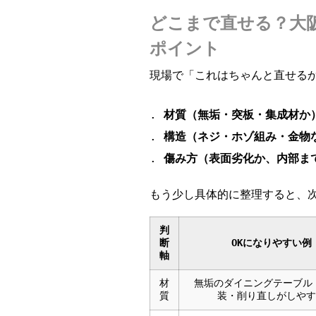
どこまで直せる？大
ポイント
現場で「これはちゃんと直せる
材質（無垢・突板・集成材か
構造（ネジ・ホゾ組み・金物
傷み方（表面劣化か、内部ま
もう少し具体的に整理すると、
判
断
OKになりやすい例
軸
材
無垢のダイニングテーブル 
質
装・削り直しがしやす