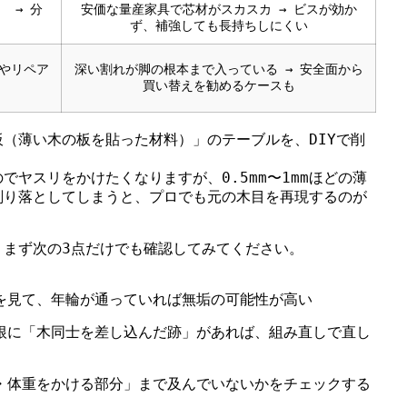
 → 分
安価な量産家具で芯材がスカスカ → ビスが効か
ず、補強しても長持ちしにくい
装やリペア
深い割れが脚の根本まで入っている → 安全面から
買い替えを勧めるケースも
（薄い木の板を貼った材料）」のテーブルを、DIYで削
でヤスリをかけたくなりますが、0.5mm〜1mmほどの薄
削り落としてしまうと、プロでも元の木目を再現するのが
、まず次の3点だけでも確認してみてください。
を見て、年輪が通っていれば無垢の可能性が高い
根に「木同士を差し込んだ跡」があれば、組み直しで直し
・体重をかける部分」まで及んでいないかをチェックする