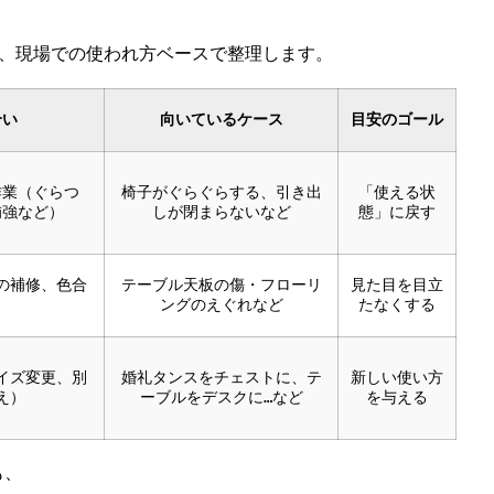
を、現場での使われ方ベースで整理します。
合い
向いているケース
目安のゴール
作業（ぐらつ
椅子がぐらぐらする、引き出
「使える状
補強など）
しが閉まらないなど
態」に戻す
の補修、色合
テーブル天板の傷・フローリ
見た目を目立
ングのえぐれなど
たなくする
イズ変更、別
婚礼タンスをチェストに、テ
新しい使い方
え）
ーブルをデスクに…など
を与える
も、